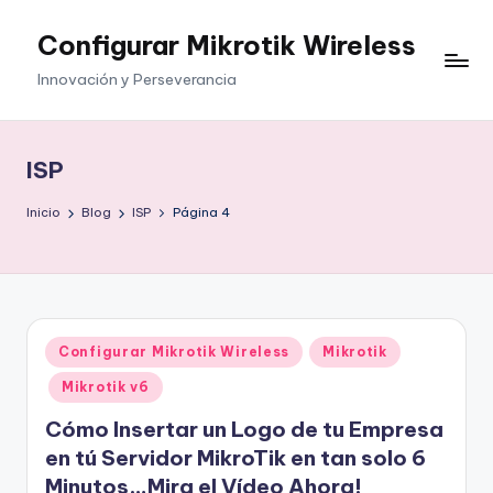
Configurar Mikrotik Wireless
Saltar
al
Innovación y Perseverancia
contenido
ISP
Inicio
Blog
ISP
Página 4
Publicado
Configurar Mikrotik Wireless
Mikrotik
en
Mikrotik v6
Cómo Insertar un Logo de tu Empresa
en tú Servidor MikroTik en tan solo 6
Minutos…Mira el Vídeo Ahora!