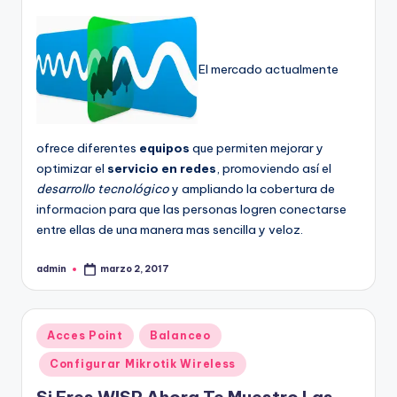
El mercado actualmente
ofrece diferentes
equipos
que permiten mejorar y
optimizar el
servicio en redes
, promoviendo así el
desarrollo tecnológico
y ampliando la cobertura de
informacion para que las personas logren conectarse
entre ellas de una manera mas sencilla y veloz.
admin
marzo 2, 2017
Publicado
por
Publicado
Acces Point
Balanceo
en
Configurar Mikrotik Wireless
Si Eres WISP Ahora Te Muestro Las