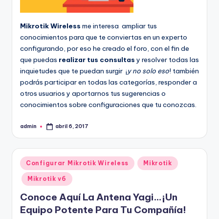
Mikrotik Wireless
me interesa ampliar tus
conocimientos para que te conviertas en un experto
configurando, por eso he creado el foro, con el fin de
que puedas
realizar tus consultas
y resolver todas las
inquietudes que te puedan surgir ¡
y no solo eso
! también
podrás participar en todas las categorías, responder a
otros usuarios y aportarnos tus sugerencias o
conocimientos sobre configuraciones que tu conozcas.
admin
abril 6, 2017
Publicado
por
Publicado
Configurar Mikrotik Wireless
Mikrotik
en
Mikrotik v6
Conoce Aquí La Antena Yagi…¡Un
Equipo Potente Para Tu Compañía!