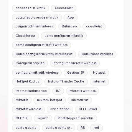
accesos al mikrotik
Acces Point
actualizaciones de mikrotik
App
asignar administradores
Balanceo
cces Point
Cloud Server
como configurar mikrotik
como configurar mikrotik wireless
Como configurar mikrotik wireless v6
Comunidad Wireless
Configurar hap lite
configurar microtik wireless
configurar mikrotik wireless
Gestion ISP
Hotspot
HotSpot Radius
Instalar Thunder Cache
internet
internet inalambrico
ISP
microtik wireless
Mikrotik
mikrotik hotspot
mikrotik v6
mikrotik wireless
NanoStation
OLT Huawei
OLT ZTE
Paywifi
Plantillas prediseñadas
punto a punto
punto a punto sxt
RB
red