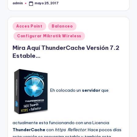
admin
mayo 25, 2017
Publicado
por
Publicado
Acces Point
Balanceo
en
Configurar Mikrotik Wireless
Mira Aquí ThunderCache Versión 7.2
Estable…
Eh colocado un
servidor
que
actualmente esta funcionando con una Licencia
ThunderCache
con
https Reflector
. Hace pocos días
esta versión se encuentra estable y también esta