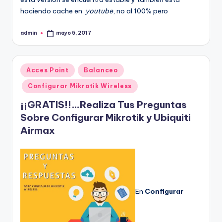
haciendo cache en
youtube
, no al 100% pero
admin
mayo 5, 2017
Publicado
por
Publicado
Acces Point
Balanceo
en
Configurar Mikrotik Wireless
¡¡GRATIS!!…Realiza Tus Preguntas
Sobre Configurar Mikrotik y Ubiquiti
Airmax
En
Configurar