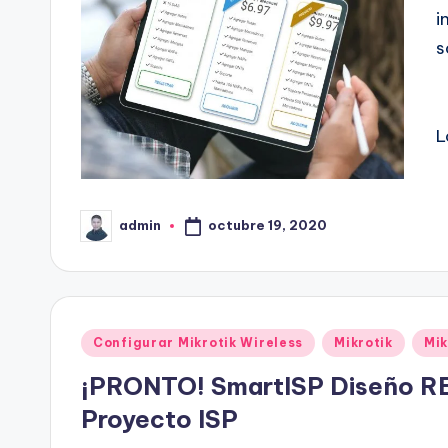
i
s
L
octubre 19, 2020
admin
Publicado
por
Publicado
Configurar Mikrotik Wireless
Mikrotik
Mik
en
¡PRONTO! SmartISP Diseño R
Proyecto ISP