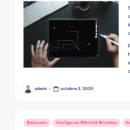
octubre 2, 2020
admin
Publicado
por
Publicado
Balanceo
Configurar Mikrotik Wireless
H
en