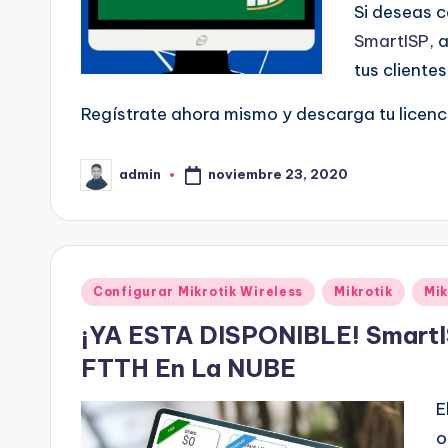
Si deseas 
SmartISP
, 
tus cliente
Regístrate ahora mismo y descarga tu licen
noviembre 23, 2020
admin
Publicado
por
Publicado
Configurar Mikrotik Wireless
Mikrotik
Mik
en
¡YA ESTA DISPONIBLE! SmartI
FTTH En La NUBE
E
o