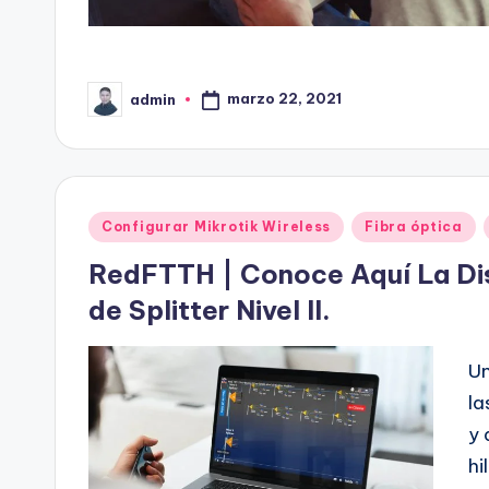
marzo 22, 2021
admin
Publicado
por
Publicado
Configurar Mikrotik Wireless
Fibra óptica
en
RedFTTH | Conoce Aquí La Dist
de Splitter Nivel II.
Un
la
y 
hi