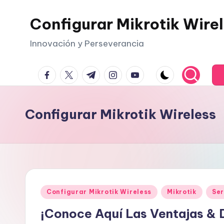
Configurar Mikrotik Wire
Saltar
al
Innovación y Perseverancia
contenido
facebook.com
twitter.com
t.me
instagram.com
youtube.com
Configurar Mikrotik Wireless
Publicado
Configurar Mikrotik Wireless
Mikrotik
Ser
en
¡Conoce Aquí Las Ventajas & 