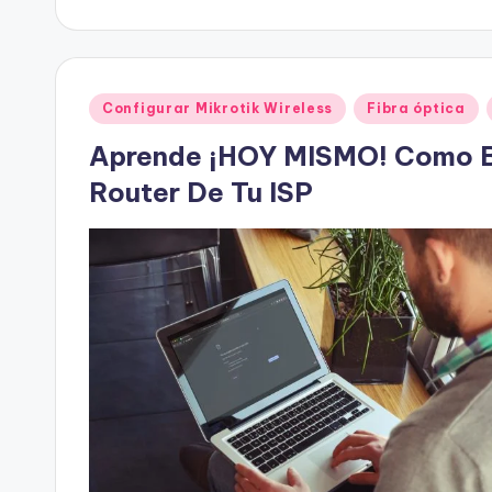
por
Publicado
Configurar Mikrotik Wireless
Fibra óptica
en
Aprende ¡HOY MISMO! Como Bl
Router De Tu ISP