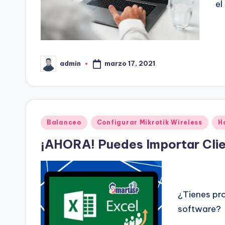
el
marzo 17, 2021
admin
Publicado
por
Publicado
Balanceo
Configurar Mikrotik Wireless
H
en
¡AHORA! Puedes Importar Clie
¿Tienes pro
software?