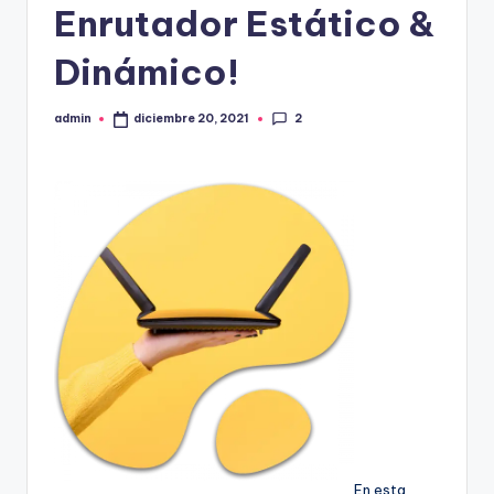
Enrutador Estático &
Dinámico!
2
admin
diciembre 20, 2021
Publicado
por
En esta