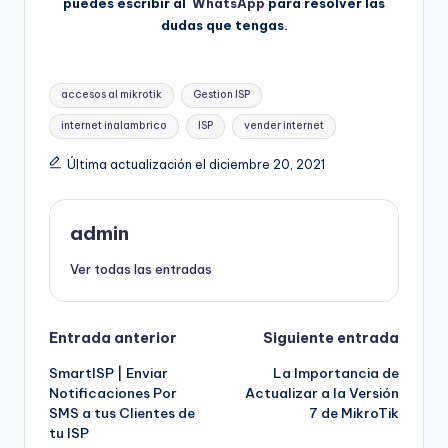
puedes escribir al
WhatsApp
para resolver las
dudas que tengas.
Etiquetas:
accesos al mikrotik
Gestion ISP
internet inalambrico
ISP
vender internet
Última actualización el diciembre 20, 2021
admin
Ver todas las entradas
Navegación
Entrada anterior
Siguiente entrada
SmartISP | Enviar
La Importancia de
de
Notificaciones Por
Actualizar a la Versión
SMS a tus Clientes de
7 de MikroTik
entradas
tu ISP