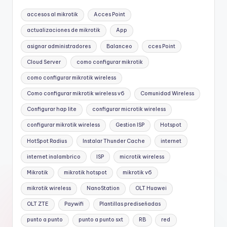
accesos al mikrotik
Acces Point
actualizaciones de mikrotik
App
asignar administradores
Balanceo
cces Point
Cloud Server
como configurar mikrotik
como configurar mikrotik wireless
Como configurar mikrotik wireless v6
Comunidad Wireless
Configurar hap lite
configurar microtik wireless
configurar mikrotik wireless
Gestion ISP
Hotspot
HotSpot Radius
Instalar Thunder Cache
internet
internet inalambrico
ISP
microtik wireless
Mikrotik
mikrotik hotspot
mikrotik v6
mikrotik wireless
NanoStation
OLT Huawei
OLT ZTE
Paywifi
Plantillas prediseñadas
punto a punto
punto a punto sxt
RB
red