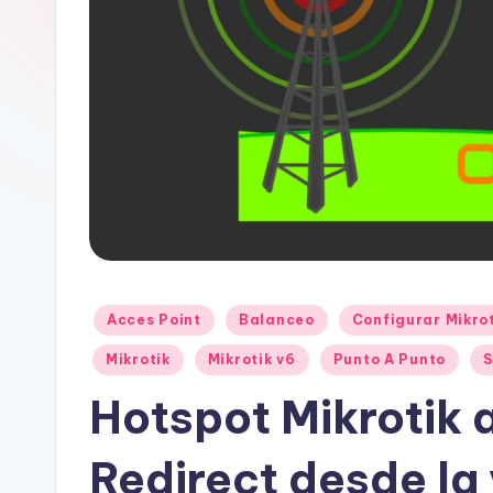
Publicado
Acces Point
Balanceo
Configurar Mikrot
en
Mikrotik
Mikrotik v6
Punto A Punto
S
Hotspot Mikrotik 
Redirect desde la 