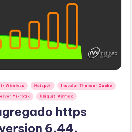
ik Wireless
Hotspot
Instalar Thunder Cache
erver Mikrotik
Ubiquiti Airmax
agregado https
version 6.44.