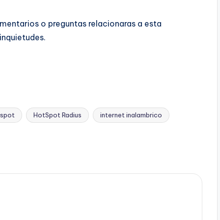
omentarios o preguntas relacionaras a esta
inquietudes.
spot
HotSpot Radius
internet inalambrico