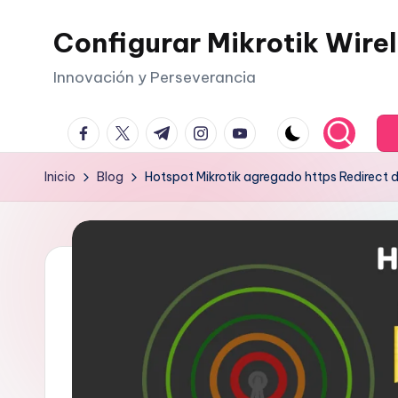
Configurar Mikrotik Wire
Saltar
al
Innovación y Perseverancia
contenido
facebook.com
twitter.com
t.me
instagram.com
youtube.com
Inicio
Blog
Hotspot Mikrotik agregado https Redirect de