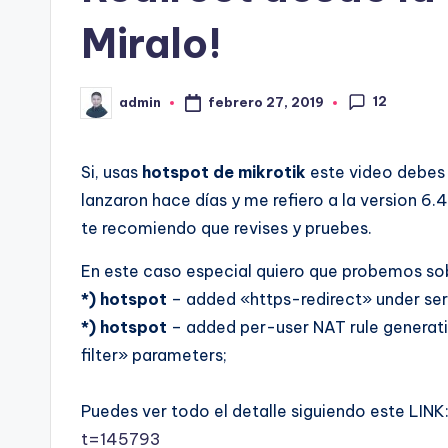
Miralo!
12
febrero 27, 2019
admin
Publicado
por
Si, usas
hotspot de mikrotik
este video debes 
lanzaron hace días y me refiero a la version 6
te recomiendo que revises y pruebes.
En este caso especial quiero que probemos s
*)
hotspot
– added «https-redirect» under serv
*) hotspot
– added per-user NAT rule generat
filter» parameters;
Puedes ver todo el detalle siguiendo este LINK
t=145793