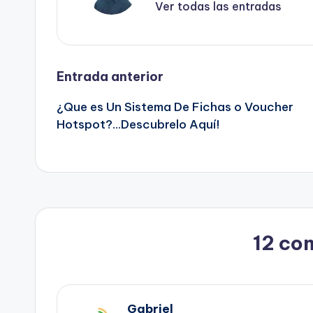
Ver todas las entradas
Navegación
Entrada anterior
¿Que es Un Sistema De Fichas o Voucher
de
Hotspot?…Descubrelo Aquí!
entradas
12 co
Gabriel