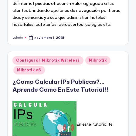
de internet puedas ofrecer un valor agregado a tus
clientes brindando opciones de navegación por horas,
días y semanas ya sea que administren hoteles,
hospitales, cafeterías, aeropuertos, colegios etc.
admin
noviembre 1, 2018
Publicado
por
Publicado
Configurar Mikrotik Wireless
Mikrotik
en
Mikrotik v6
¿Como Calcular IPs Publicas?…
Aprende Como En Este Tutorial!!
En este tutorial te