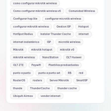
como configurar mikrotik wireless
Como configurar mikrotik wireless v6
Comunidad Wireless
Configurar hap lite
configurar microtik wireless
configurar mikrotik wireless
Gestion ISP
Hotspot
HotSpot Radius
Instalar Thunder Cache
internet
internet inalambrico
ISP
microtik wireless
Mikrotik
mikrotik hotspot
mikrotik v6
mikrotik wireless
NanoStation
OLT Huawei
OLT ZTE
Paywifi
Plantillas prediseñadas
punto a punto
punto a punto sxt
RB
red
RouterOS
routers
Server Mikrotik
SmartISP
thunde
ThunderCache
thunder cache
Ubiquiti Airmax
vender internet