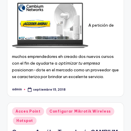
A petición de
muchos emprendedores eh creado dos nuevos cursos
con el fin de ayudarte a
optimizar tu empresa
posicionan-dote en el mercado como un proveedor que
se caracteriza por brindar un excelente servicio.
admin
septiembre 15, 2018
Publicado
por
Publicado
Acces Point
Configurar Mikrotik Wireless
en
Hotspot