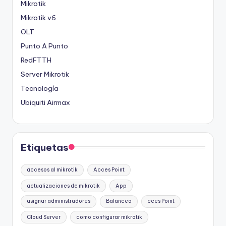
Mikrotik
Mikrotik v6
OLT
Punto A Punto
RedFTTH
Server Mikrotik
Tecnología
Ubiquiti Airmax
Etiquetas
accesos al mikrotik
Acces Point
actualizaciones de mikrotik
App
asignar administradores
Balanceo
cces Point
Cloud Server
como configurar mikrotik