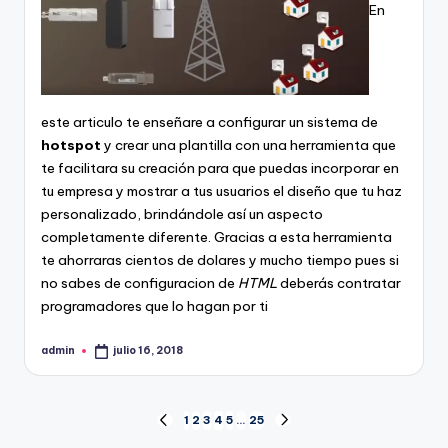
En
este articulo te enseñare a configurar un sistema de
hotspot
y crear una plantilla con una herramienta que
te facilitara su creación para que puedas incorporar en
tu empresa y mostrar a tus usuarios el diseño que tu haz
personalizado, brindándole así un aspecto
completamente diferente. Gracias a esta herramienta
te ahorraras cientos de dolares y mucho tiempo pues si
no sabes de configuracion de
HTML
deberás contratar
programadores que lo hagan por ti
admin
julio 16, 2018
Publicado
por
Paginación
1
2
3
4
5
…
25
PÁGINA
SIGUIENTE
ANTERIOR
PÁGINA