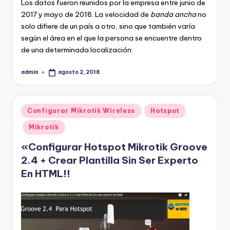
Los datos fueron reunidos por la empresa entre junio de
2017 y mayo de 2018. La velocidad de
banda ancha
no
solo difiere de un país a otro, sino que también varía
según el área en el que la persona se encuentre dentro
de una determinada localización.
admin
agosto 2, 2018
Publicado
por
Publicado
Configurar Mikrotik Wireless
Hotspot
en
Mikrotik
«Configurar Hotspot Mikrotik Groove
2.4 + Crear Plantilla Sin Ser Experto
En HTML!!