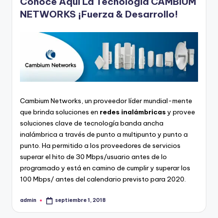
Conoce Aquí La Tecnología CAMBIUM
NETWORKS ¡Fuerza & Desarrollo!
Cambium Networks, un proveedor líder mundial-mente
que brinda soluciones en
redes inalámbricas
y provee
soluciones clave de tecnología banda ancha
inalámbrica a través de punto a multipunto y punto a
punto. Ha permitido a los proveedores de servicios
superar el hito de 30 Mbps/usuario antes de lo
programado y está en camino de cumplir y superar los
100 Mbps/ antes del calendario previsto para 2020.
admin
septiembre 1, 2018
Publicado
por