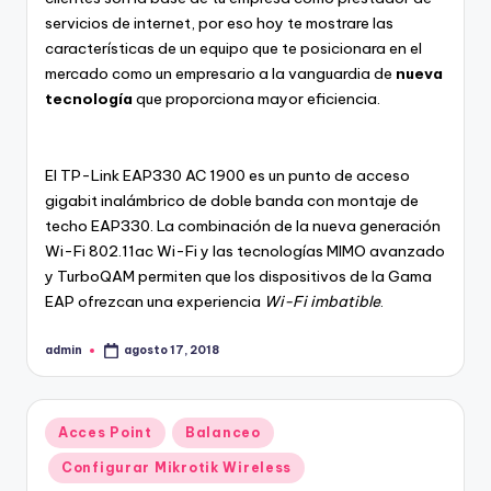
servicios de internet, por eso hoy te mostrare las
características de un equipo que te posicionara en el
mercado como un empresario a la vanguardia de
nueva
tecnología
que proporciona mayor eficiencia.
El TP-Link EAP330 AC 1900 es un punto de acceso
gigabit inalámbrico de doble banda con montaje de
techo EAP330. La combinación de la nueva generación
Wi-Fi 802.11ac Wi-Fi y las tecnologías MIMO avanzado
y TurboQAM permiten que los dispositivos de la Gama
EAP ofrezcan una experiencia
Wi-Fi imbatible
.
admin
agosto 17, 2018
Publicado
por
Publicado
Acces Point
Balanceo
en
Configurar Mikrotik Wireless