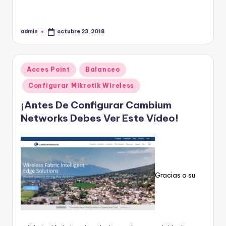
admin
octubre 23, 2018
Publicado
por
Publicado
Acces Point
Balanceo
en
Configurar Mikrotik Wireless
¡Antes De Configurar Cambium
Networks Debes Ver Este Vídeo!
Gracias a su