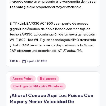
mercado como un empresario a la vanguardia de
nueva
tecnología
que proporciona mayor eficiencia.
El TP-Link EAP330 AC 1900 es un punto de acceso
gigabit inalámbrico de doble banda con montaje de
techo EAP330. La combinación de la nueva generación
Wi-Fi 802.11ac Wi-Fi y las tecnologías MIMO avanzado
y TurboQAM permiten que los dispositivos de la Gama
EAP ofrezcan una experiencia
Wi-Fi imbatible
.
admin
agosto 17, 2018
Publicado
por
Publicado
Acces Point
Balanceo
en
Configurar Mikrotik Wireless
¡Ahora! Conoce Aquí Los Países Con
Mayor y Menor Velocidad De