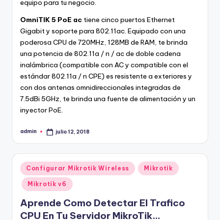
equipo para tu negocio.
OmniTIK 5 PoE ac
tiene cinco puertos Ethernet
Gigabit y soporte para 802.11ac. Equipado con una
poderosa CPU de 720MHz, 128MB de RAM, te brinda
una potencia de 802.11a / n / ac de doble cadena
inalámbrica (compatible con AC y compatible con el
estándar 802.11a / n CPE) es resistente a exteriores y
con dos antenas omnidireccionales integradas de
7.5dBi 5GHz, te brinda una fuente de alimentación y un
inyector PoE.
admin
julio 12, 2018
Publicado
por
Publicado
Configurar Mikrotik Wireless
Mikrotik
en
Mikrotik v6
Aprende Como Detectar El Trafico
CPU En Tu Servidor MikroTik…