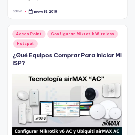
admin
mayo 18, 2018
Publicado
por
Publicado
Acces Point
Configurar Mikrotik Wireless
en
Hotspot
¿Qué Equipos Comprar Para Iniciar Mi
ISP?