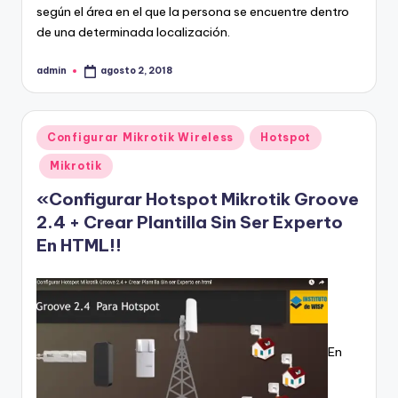
según el área en el que la persona se encuentre dentro
de una determinada localización.
admin
agosto 2, 2018
Publicado
por
Publicado
Configurar Mikrotik Wireless
Hotspot
en
Mikrotik
«Configurar Hotspot Mikrotik Groove
2.4 + Crear Plantilla Sin Ser Experto
En HTML!!
En