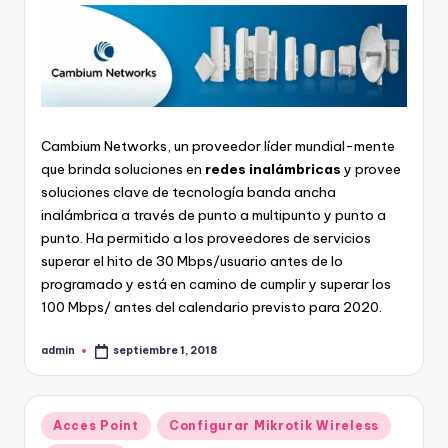
Cambium Networks, un proveedor líder mundial-mente
que brinda soluciones en
redes inalámbricas
y provee
soluciones clave de tecnología banda ancha
inalámbrica a través de punto a multipunto y punto a
punto. Ha permitido a los proveedores de servicios
superar el hito de 30 Mbps/usuario antes de lo
programado y está en camino de cumplir y superar los
100 Mbps/ antes del calendario previsto para 2020.
admin
septiembre 1, 2018
Publicado
por
Publicado
Acces Point
Configurar Mikrotik Wireless
en