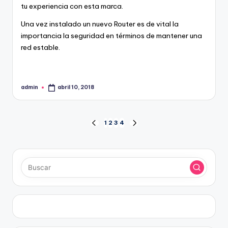
tu experiencia con esta marca.
Una vez instalado un nuevo Router es de vital la
importancia la seguridad en términos de mantener una
red estable.
admin
abril 10, 2018
Publicado
por
Paginación
1
2
3
4
PÁGINA
SIGUIENTE
ANTERIOR
PÁGINA
de
entradas