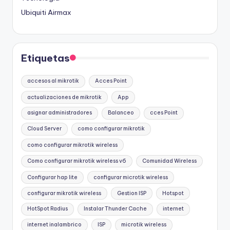
Ubiquiti Airmax
Etiquetas
accesos al mikrotik
Acces Point
actualizaciones de mikrotik
App
asignar administradores
Balanceo
cces Point
Cloud Server
como configurar mikrotik
como configurar mikrotik wireless
Como configurar mikrotik wireless v6
Comunidad Wireless
Configurar hap lite
configurar microtik wireless
configurar mikrotik wireless
Gestion ISP
Hotspot
HotSpot Radius
Instalar Thunder Cache
internet
internet inalambrico
ISP
microtik wireless