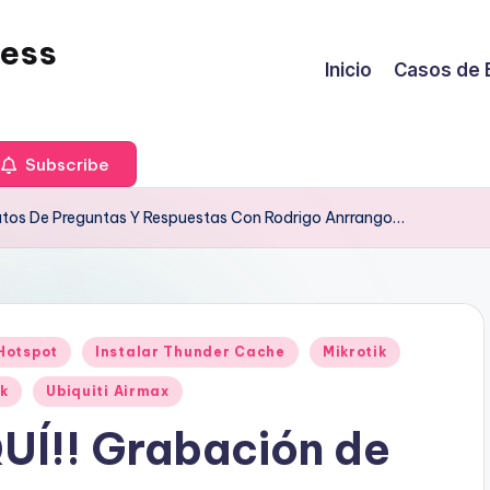
less
Inicio
Casos de 
Subscribe
utos De Preguntas Y Respuestas Con Rodrigo Anrrango…
Hotspot
Instalar Thunder Cache
Mikrotik
ik
Ubiquiti Airmax
Í!! Grabación de