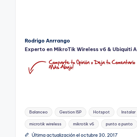
Rodrigo Anrrango
Experto en MikroTik Wireless v6 & Ubiquiti 
Balanceo
Gestion ISP
Hotspot
Instala
microtik wireless
mikrotik v6
punto a punto
Etiquetas:
Última actualización el octubre 30, 2017