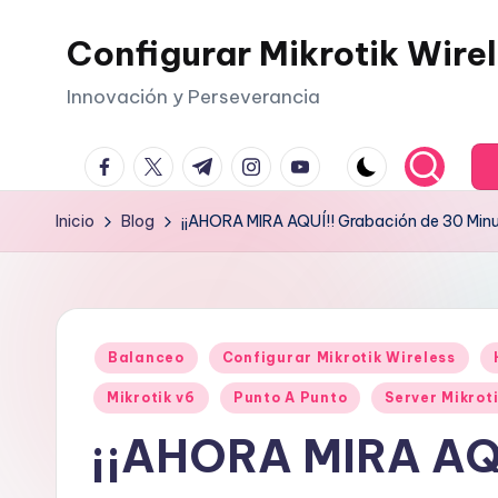
Configurar Mikrotik Wire
Saltar
al
Innovación y Perseverancia
contenido
facebook.com
twitter.com
t.me
instagram.com
youtube.com
Inicio
Blog
¡¡AHORA MIRA AQUÍ!! Grabación de 30 Min
Publicado
Balanceo
Configurar Mikrotik Wireless
en
Mikrotik v6
Punto A Punto
Server Mikrot
¡¡AHORA MIRA AQU