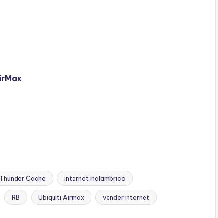
AirMax
r Thunder Cache
internet inalambrico
RB
Ubiquiti Airmax
vender internet