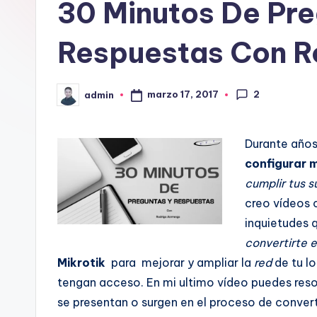
30 Minutos De Pre
Respuestas Con R
2
marzo 17, 2017
admin
Publicado
por
Durante años
configurar m
cumplir tus 
creo vídeos 
inquietudes q
convertirte 
Mikrotik
para mejorar y ampliar la
red
de tu lo
tengan acceso. En mi ultimo vídeo puedes reso
se presentan o surgen en el proceso de convert