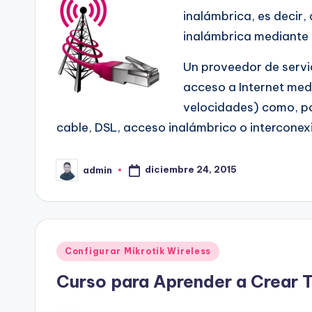
inalámbrica, es decir,
inalámbrica mediante 
Un proveedor de servic
acceso a Internet med
velocidades) como, po
cable, DSL, acceso inalámbrico o interconex
diciembre 24, 2015
admin
Publicado
por
Publicado
Configurar Mikrotik Wireless
en
Curso para Aprender a Crear T