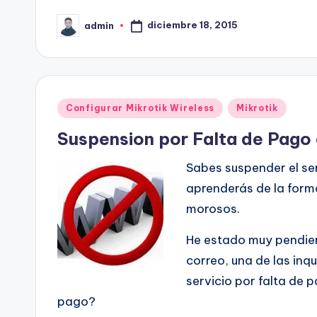
diciembre 18, 2015
admin
Publicado
por
Publicado
Configurar Mikrotik Wireless
Mikrotik
en
Suspension por Falta de Pago 
Sabes suspender el ser
aprenderás de la forma 
morosos.
He estado muy pendien
correo, una de las in
servicio por falta de 
pago?