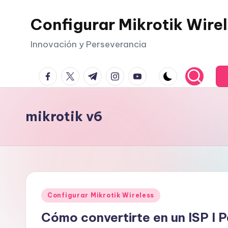
Configurar Mikrotik Wire
Saltar
al
Innovación y Perseverancia
contenido
facebook.com
twitter.com
t.me
instagram.com
youtube.com
mikrotik v6
Publicado
Configurar Mikrotik Wireless
en
Cómo convertirte en un ISP I P