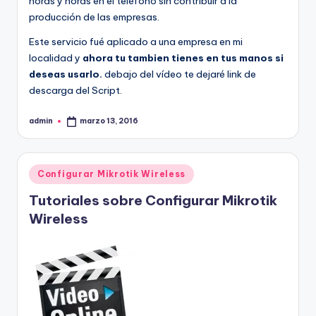
horas y horas en el teléfono sin contribuir a la
producción de las empresas.
Este servicio fué aplicado a una empresa en mi
localidad y
ahora tu tambien tienes en tus manos si
deseas usarlo.
debajo del vídeo te dejaré link de
descarga del Script.
admin
marzo 13, 2016
Publicado
por
Publicado
Configurar Mikrotik Wireless
en
Tutoriales sobre Configurar Mikrotik
Wireless