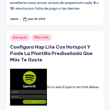
enseñarte como enviar
avisos de suspensión
cada
5
o
10
minutos por falta de pago a tus clientes.
admin
julio 28, 2016
Publicado
por
Publicado
Hotspot
Mikrotik
en
Configura Hap Lite Con Hotspot Y
Ponle La Plantilla Prediseñada Que
Más Te Guste
Si no eres Experto en html debes