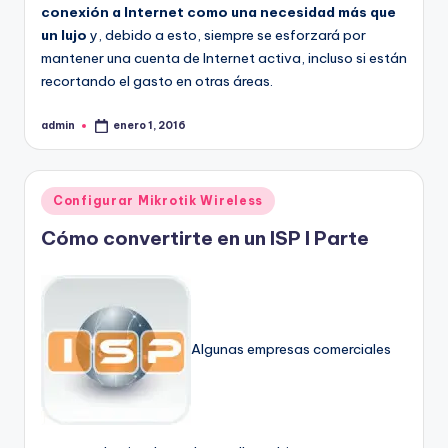
conexión a Internet como una necesidad más que
un lujo
y, debido a esto, siempre se esforzará por
mantener una cuenta de Internet activa, incluso si están
recortando el gasto en otras áreas.
admin
enero 1, 2016
Publicado
por
Publicado
Configurar Mikrotik Wireless
en
Cómo convertirte en un ISP I Parte
Algunas empresas comerciales