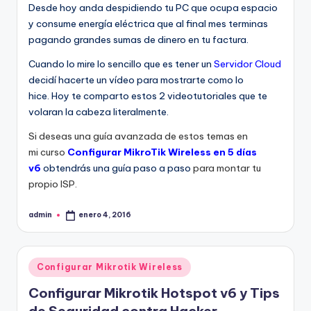
Desde hoy anda despidiendo tu PC que ocupa espacio
y consume energía eléctrica que al final mes terminas
pagando grandes sumas de dinero en tu factura.
Cuando lo mire lo sencillo que es tener un
Servidor Cloud
decidí hacerte un vídeo para mostrarte como lo
hice. Hoy te comparto estos 2 videotutoriales que te
volaran la cabeza literalmente.
Si deseas una guía avanzada de estos temas en
mi curso
Configurar MikroTik Wireless en 5 días
v6
obtendrás una guía paso a paso
para montar tu
propio ISP.
admin
enero 4, 2016
Publicado
por
Publicado
Configurar Mikrotik Wireless
en
Configurar Mikrotik Hotspot v6 y Tips