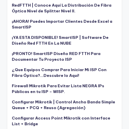
RedFTTH | Conoce Aquí La Distribución De Fibra
Óptica Nivel de Splitter Nivel II.
¡AHORA! Puedes Importar Clientes Desde Excel a
SmartISP
¡YA ESTA DISPONIBLE! SmartISP | Software De
Diseño Red FTTH En La NUBE
¡PRONTO! SmartISP Diseño RED FTTH Para
Documentar Tu Proyecto ISP
¿Que Equipos Comprar Para Iniciar Mi ISP Con
Fibra Óptica?…Descubre lo Aquí!
Firewall Mikrotik Para Evitar Lista NEGRA IPs
Públicas en tu ISP – WISP.
Configurar Mikrotik | Control Ancho Banda Simple
Queue + PCQ + Reuso (Agregación)
Configurar Access Point Mikrotik con Interface
List + Bridge