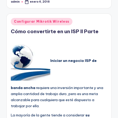
admin
enero 4, 2016
Publicado
por
Publicado
Configurar Mikrotik Wireless
en
Cómo convertirte en un ISP II Parte
Iniciar un negocio ISP de
banda ancha
requiere una inversión importante y una
amplia cantidad de trabajo duro, pero es una meta
alcanzable para cualquiera que esté dispuesto a
trabajar por ella.
La mayoría de la gente tiende a considerar
su