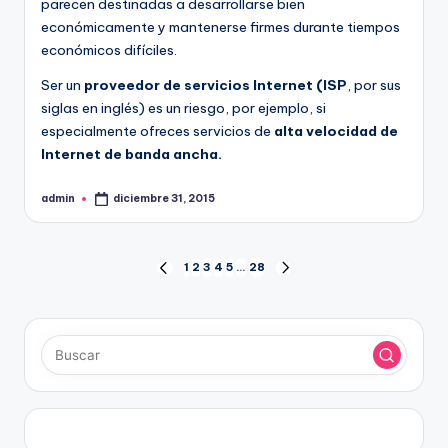
parecen destinadas a desarrollarse bien
económicamente y mantenerse firmes durante tiempos
económicos difíciles.
Ser un
proveedor de servicios Internet (ISP
, por sus
siglas en inglés) es un riesgo, por ejemplo, si
especialmente ofreces servicios de
alta velocidad de
Internet de banda ancha.
admin
diciembre 31, 2015
Publicado
por
Paginación
1
2
3
4
5
…
28
PÁGINA
SIGUIENTE
ANTERIOR
PÁGINA
de
entradas