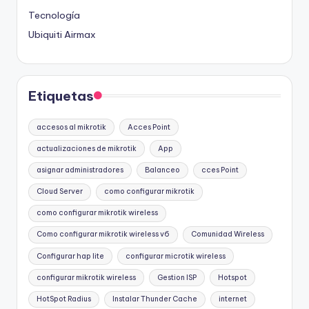
Tecnología
Ubiquiti Airmax
Etiquetas
accesos al mikrotik
Acces Point
actualizaciones de mikrotik
App
asignar administradores
Balanceo
cces Point
Cloud Server
como configurar mikrotik
como configurar mikrotik wireless
Como configurar mikrotik wireless v6
Comunidad Wireless
Configurar hap lite
configurar microtik wireless
configurar mikrotik wireless
Gestion ISP
Hotspot
HotSpot Radius
Instalar Thunder Cache
internet