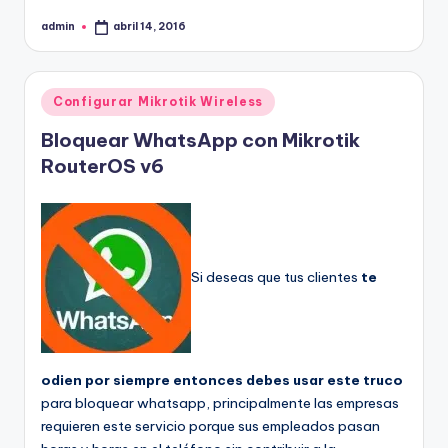
admin
abril 14, 2016
Publicado
por
Publicado
Configurar Mikrotik Wireless
en
Bloquear WhatsApp con Mikrotik
RouterOS v6
Si deseas que tus clientes
te
odien por siempre entonces debes usar este truco
para bloquear whatsapp, principalmente las empresas
requieren este servicio porque sus empleados pasan