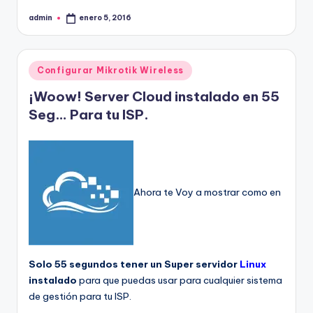
admin
enero 5, 2016
Publicado
por
Publicado
Configurar Mikrotik Wireless
en
¡Woow! Server Cloud instalado en 55
Seg… Para tu ISP.
Ahora te Voy a mostrar como en
Solo 55 segundos tener un Super servidor
Linux
instalado
para que puedas usar para cualquier sistema
de gestión para tu ISP.