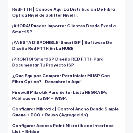
RedFTTH | Conoce Aquí La Distribución De Fibra
Óptica Nivel de Splitter Nivel II.
¡AHORA! Puedes Importar Clientes Desde Excel a
SmartISP
¡YA ESTA DISPONIBLE! SmartISP | Software De
Diseño Red FTTH En La NUBE
¡PRONTO! SmartISP Diseño RED FTTH Para
Documentar Tu Proyecto ISP
¿Que Equipos Comprar Para Iniciar Mi ISP Con
Fibra Óptica?…Descubre lo Aquí!
Firewall Mikrotik Para Evitar Lista NEGRA IPs
Públicas en tu ISP – WISP.
Configurar Mikrotik | Control Ancho Banda Simple
Queue + PCQ + Reuso (Agregación)
Configurar Access Point Mikrotik con Interface
List + Bridge