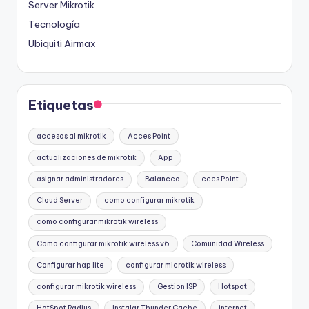
Server Mikrotik
Tecnología
Ubiquiti Airmax
Etiquetas
accesos al mikrotik
Acces Point
actualizaciones de mikrotik
App
asignar administradores
Balanceo
cces Point
Cloud Server
como configurar mikrotik
como configurar mikrotik wireless
Como configurar mikrotik wireless v6
Comunidad Wireless
Configurar hap lite
configurar microtik wireless
configurar mikrotik wireless
Gestion ISP
Hotspot
HotSpot Radius
Instalar Thunder Cache
internet