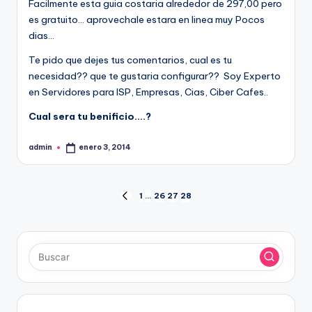
Facilmente esta guia costaria alrededor de 297,00 pero
es gratuito… aprovechale estara en linea muy Pocos
dias…
Te pido que dejes tus comentarios, cual es tu
necesidad?? que te gustaria configurar?? Soy Experto
en Servidores para ISP, Empresas, Cias, Ciber Cafes..
Cual sera tu benificio….?
admin
enero 3, 2014
Publicado
por
Paginación
1
…
26
27
28
PÁGINA
ANTERIOR
de
entradas