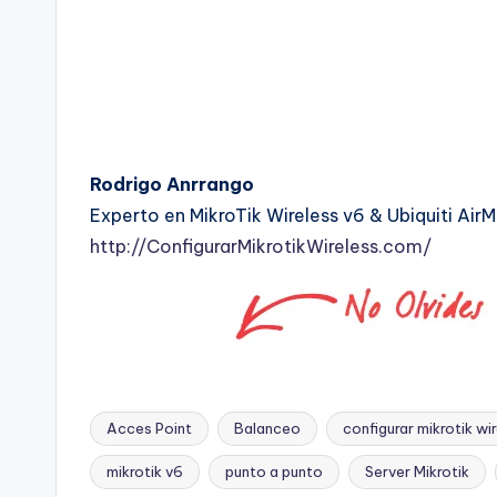
Rodrigo Anrrango
Experto en MikroTik Wireless v6 & Ubiquiti Air
http://ConfigurarMikrotikWireless.com/
Acces Point
Balanceo
configurar mikrotik wi
mikrotik v6
punto a punto
Server Mikrotik
Etiquetas: