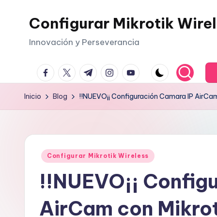
Configurar Mikrotik Wire
Saltar
al
Innovación y Perseverancia
contenido
facebook.com
twitter.com
t.me
instagram.com
youtube.com
Inicio
Blog
!!NUEVO¡¡ Configuración Camara IP AirCam
Publicado
Configurar Mikrotik Wireless
en
!!NUEVO¡¡ Config
AirCam con Mikrot