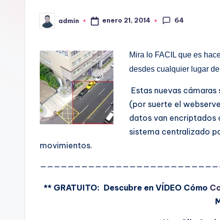
64
enero 21, 2014
admin
Publicado
por
Mira lo FACIL que es hace
desdes cualquier lugar d
Estas nuevas cámaras
(por suerte el webserver
datos van encriptados 
sistema centralizado pa
movimientos.
——————————————————————————
** GRATUITO: Descubre en VÍDEO Cómo
Co
M