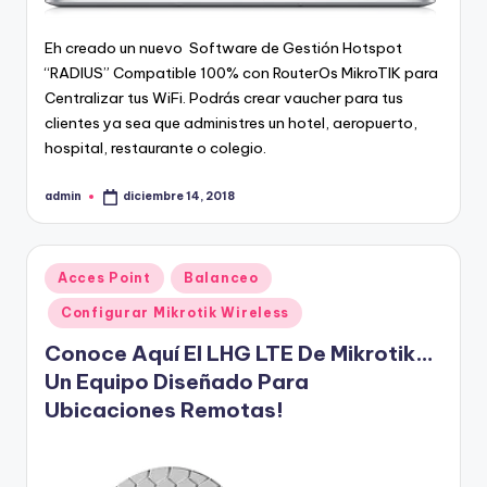
Eh creado un nuevo
Software de Gestión Hotspot
“RADIUS” Compatible 100% con RouterOs MikroTIK para
Centralizar tus WiFi
.
Podrás crear vaucher para tus
clientes ya sea que administres un hotel, aeropuerto,
hospital, restaurante o colegio.
admin
diciembre 14, 2018
Publicado
por
Publicado
Acces Point
Balanceo
en
Configurar Mikrotik Wireless
Conoce Aquí El LHG LTE De Mikrotik…
Un Equipo Diseñado Para
Ubicaciones Remotas!