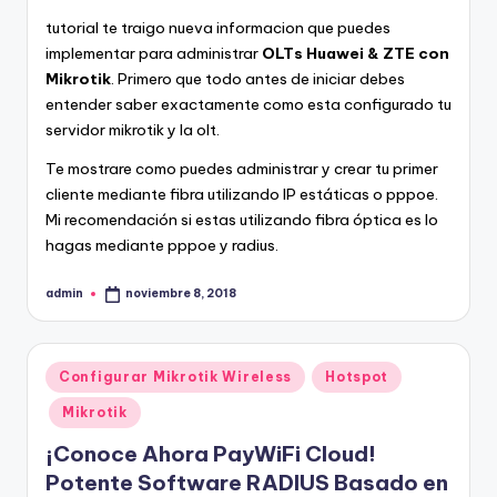
tutorial te traigo nueva informacion que puedes
implementar para administrar
OLTs Huawei & ZTE con
Mikrotik
. Primero que todo antes de iniciar debes
entender saber exactamente como esta configurado tu
servidor mikrotik y la olt.
Te mostrare como puedes administrar y crear tu primer
cliente mediante fibra utilizando IP estáticas o pppoe.
Mi recomendación si estas utilizando fibra óptica es lo
hagas mediante pppoe y radius.
admin
noviembre 8, 2018
Publicado
por
Publicado
Configurar Mikrotik Wireless
Hotspot
en
Mikrotik
¡Conoce Ahora PayWiFi Cloud!
Potente Software RADIUS Basado en