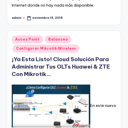
Internet donde no hay nada más disponible.
admin
noviembre 16, 2018
Publicado
por
Publicado
Acces Point
Balanceo
en
Configurar Mikrotik Wireless
¡Ya Esta Listo! Cloud Solución Para
Administrar Tus OLTs Huawei & ZTE
Con Mikrotik…
En este nuevo