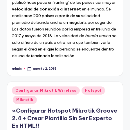
publicó hace poco un ‘ranking’ de los países con mayor
velocidad de conexión a internet
en el mundo. Se
analizaron 200 países a partir de su velocidad
promedio de banda ancha en megabits por segundo.
Los datos fueron reunidos por la empresa entre junio de
2017 y mayo de 2018. La velocidad de
banda ancha
no
solo difiere de un país a otro, sino que también varía
según el área en el que la persona se encuentre dentro
de una determinada localización.
admin
agosto 2, 2018
Publicado
por
Publicado
Configurar Mikrotik Wireless
Hotspot
en
Mikrotik
«Configurar Hotspot Mikrotik Groove
2.4 + Crear Plantilla Sin Ser Experto
En HTML!!