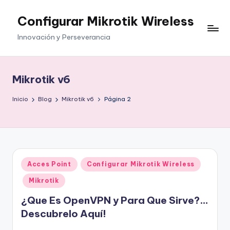
Configurar Mikrotik Wireless
Saltar
al
Innovación y Perseverancia
contenido
Mikrotik v6
Inicio
Blog
Mikrotik v6
Página 2
Publicado
Acces Point
Configurar Mikrotik Wireless
en
Mikrotik
¿Que Es OpenVPN y Para Que Sirve?…
Descubrelo Aquí!