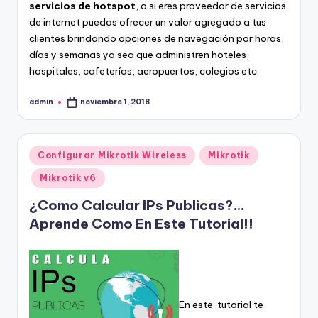
servicios de hotspot
, o si eres proveedor de servicios
de internet puedas ofrecer un valor agregado a tus
clientes brindando opciones de navegación por horas,
días y semanas ya sea que administren hoteles,
hospitales, cafeterías, aeropuertos, colegios etc.
admin
noviembre 1, 2018
Publicado
por
Publicado
Configurar Mikrotik Wireless
Mikrotik
en
Mikrotik v6
¿Como Calcular IPs Publicas?…
Aprende Como En Este Tutorial!!
En este tutorial te