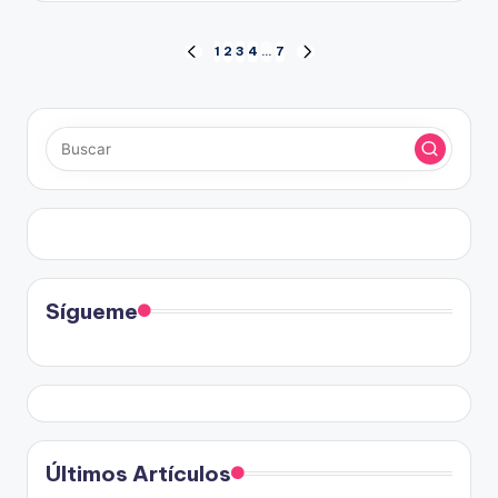
Paginación
1
2
3
4
…
7
PÁGINA
SIGUIENTE
ANTERIOR
PÁGINA
de
entradas
Sígueme
Últimos Artículos