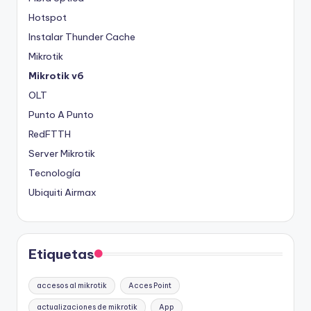
Hotspot
Instalar Thunder Cache
Mikrotik
Mikrotik v6
OLT
Punto A Punto
RedFTTH
Server Mikrotik
Tecnología
Ubiquiti Airmax
Etiquetas
accesos al mikrotik
Acces Point
actualizaciones de mikrotik
App