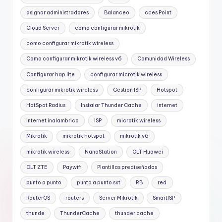
asignar administradores
Balanceo
cces Point
Cloud Server
como configurar mikrotik
como configurar mikrotik wireless
Como configurar mikrotik wireless v6
Comunidad Wireless
Configurar hap lite
configurar microtik wireless
configurar mikrotik wireless
Gestion ISP
Hotspot
HotSpot Radius
Instalar Thunder Cache
internet
internet inalambrico
ISP
microtik wireless
Mikrotik
mikrotik hotspot
mikrotik v6
mikrotik wireless
NanoStation
OLT Huawei
OLT ZTE
Paywifi
Plantillas prediseñadas
punto a punto
punto a punto sxt
RB
red
RouterOS
routers
Server Mikrotik
SmartISP
thunde
ThunderCache
thunder cache