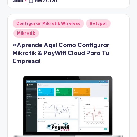
admin
enero 9, 2019
Publicado
por
Publicado
Configurar Mikrotik Wireless
Hotspot
en
Mikrotik
«Aprende Aquí Como Configurar
Mikrotik & PayWifi Cloud Para Tu
Empresa!