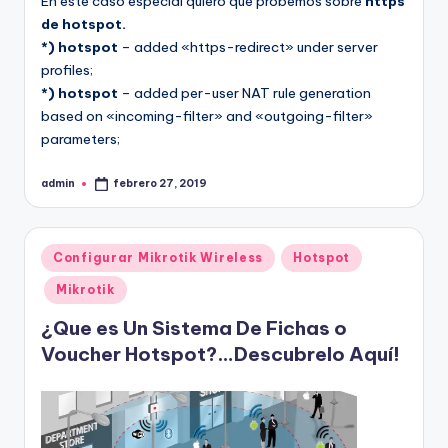
En este caso especial quiero que probemos sobre
https
de hotspot.
*)
hotspot
– added «https-redirect» under server
profiles;
*) hotspot
– added per-user NAT rule generation
based on «incoming-filter» and «outgoing-filter»
parameters;
admin
febrero 27, 2019
Publicado
por
Publicado
Configurar Mikrotik Wireless
Hotspot
en
Mikrotik
¿Que es Un Sistema De Fichas o
Voucher Hotspot?…Descubrelo Aquí!