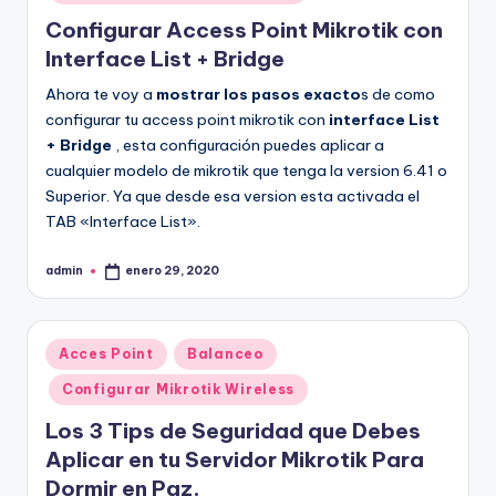
Configurar Access Point Mikrotik con
Interface List + Bridge
Ahora te voy a
mostrar los pasos exacto
s de como
configurar tu access point mikrotik con
interface List
+ Bridge
, esta configuración puedes aplicar a
cualquier modelo de mikrotik que tenga la version 6.41 o
Superior. Ya que desde esa version esta activada el
TAB «Interface List».
admin
enero 29, 2020
Publicado
por
Publicado
Acces Point
Balanceo
en
Configurar Mikrotik Wireless
Los 3 Tips de Seguridad que Debes
Aplicar en tu Servidor Mikrotik Para
Dormir en Paz.