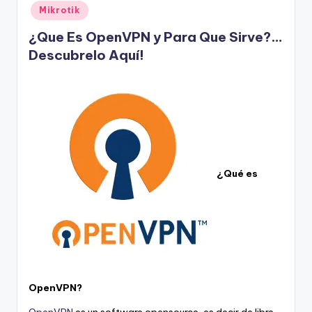
en
Mikrotik
¿Que Es OpenVPN y Para Que Sirve?…
Descubrelo Aquí!
¿Qué es
OpenVPN?
OpenVPN
es un software opensource, es decir de libre