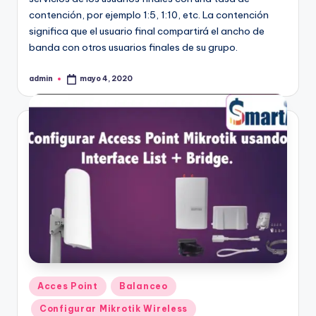
contención, por ejemplo 1:5, 1:10
, etc. La contención
significa que el usuario final compartirá el ancho de
banda con otros usuarios finales de su grupo.
admin
mayo 4, 2020
Publicado
por
Publicado
Acces Point
Balanceo
en
Configurar Mikrotik Wireless