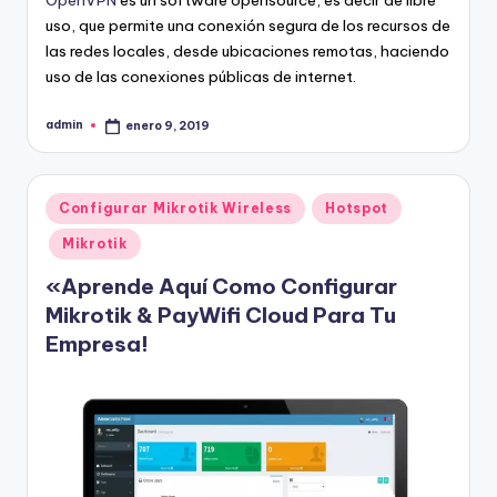
uso, que permite una conexión segura de los recursos de
las redes locales, desde ubicaciones remotas, haciendo
uso de las conexiones públicas de internet.
admin
enero 9, 2019
Publicado
por
Publicado
Configurar Mikrotik Wireless
Hotspot
en
Mikrotik
«Aprende Aquí Como Configurar
Mikrotik & PayWifi Cloud Para Tu
Empresa!