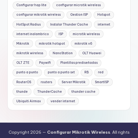
Configurar hap lite
configurar microtik wireless
configurar mikrotik wireless
Gestion ISP
Hotspot
HotSpot Radius
Instalar Thunder Cache
internet
internet inalambrico
ISP
microtik wireless
Mikrotik
mikrotik hotspot
mikrotik v6
mikrotik wireless
NanoStation
OLT Huawei
OLT ZTE
Paywifi
Plantillas prediseñadas
punto a punto
punto a punto sxt
RB
red
RouterOS
routers
Server Mikrotik
SmartISP
thunde
ThunderCache
thunder cache
Ubiquiti Airmax
vender internet
Copyright 2026 —
Configurar Mikrotik Wireless
. All rights