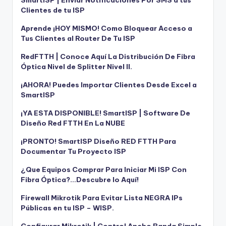
Clientes de tu ISP
Aprende ¡HOY MISMO! Como Bloquear Acceso a
Tus Clientes al Router De Tu ISP
RedFTTH | Conoce Aquí La Distribución De Fibra
Óptica Nivel de Splitter Nivel II.
¡AHORA! Puedes Importar Clientes Desde Excel a
SmartISP
¡YA ESTA DISPONIBLE! SmartISP | Software De
Diseño Red FTTH En La NUBE
¡PRONTO! SmartISP Diseño RED FTTH Para
Documentar Tu Proyecto ISP
¿Que Equipos Comprar Para Iniciar Mi ISP Con
Fibra Óptica?…Descubre lo Aquí!
Firewall Mikrotik Para Evitar Lista NEGRA IPs
Públicas en tu ISP – WISP.
Configurar Mikrotik | Control Ancho Banda Simple