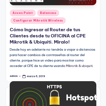
Publicado
Acces Point
Balanceo
en
Configurar Mikrotik Wireless
Cómo Ingresar al Router de tus
Clientes desde tu OFICINA al CPE
Mikrotik & Ubiquiti. Miralo!
Desde hoy en adelante no tendrás a viajar a distancias
para hacer cambios de contraseñas al router del
cliente, porque hice un video para mostrar como
acceder al CPE de tu cliente usando
Mikrotik & ubiquiti.
admin
marzo 5, 2019
Publicado
por