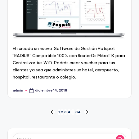
Eh creado un nuevo
Software de Gestión Hotspot
“RADIUS” Compatible 100% con RouterOs MikroTIK para
Centralizar tus WiFi
.
Podrás crear vaucher para tus
clientes ya sea que administres un hotel, aeropuerto,
hospital, restaurante o colegio.
admin
diciembre 14, 2018
Publicado
por
Paginación
1
2
3
4
…
34
PÁGINA
SIGUIENTE
ANTERIOR
PÁGINA
de
entradas